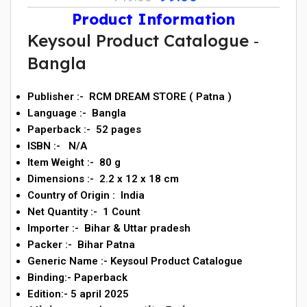
Product Information
Keysoul Product Catalogue ‐
Bangla
Publisher :- ‎ RCM DREAM STORE ( Patna )
Language ‏:- ‎ Bangla
Paperback ‏:- ‎ 52
pages
ISBN :- N/A
Item Weight ‏:- ‎ 80
g
Dimensions ‏:- ‎
2.2 x 12 x 18 cm
Country of Origin ‏: ‎
India
Net Quantity ‏:- ‎
1 Count
Importer :- ‎ Bihar & Uttar pradesh
Packer ‏:- ‎ Bihar Patna
Generic Name :- ‎Keysoul Product Catalogue
Binding:- Paperback
Edition:- 5 april 2025