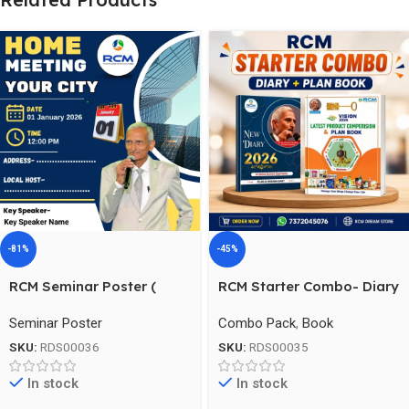
-81%
-45%
RCM Seminar Poster (
RCM Starter Combo- Diary
White , Yellow , Blue &
+ Plan Book
Seminar Poster
Combo Pack
,
Book
Black ) RSP-5
SKU:
RDS00036
SKU:
RDS00035
In stock
In stock