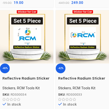
19.00
249.00
99.00
449.00
-40%
-42%
Reflective Radium Sticker
Reflective Radium Sticker
For Car ( Big Size )
For Car ( Small Size )
Stickers
,
RCM Tools Kit
Stickers
,
RCM Tools Kit
SKU:
RDS00034
SKU:
RDS00033
In stock
In stock