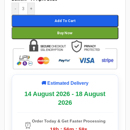
-
+
Add To Cart
Buy Now
🚚 Estimated Delivery
14 August 2026 - 18 August
2026
Order Today & Get Faster Processing
⏰
18h : 56m : 57s