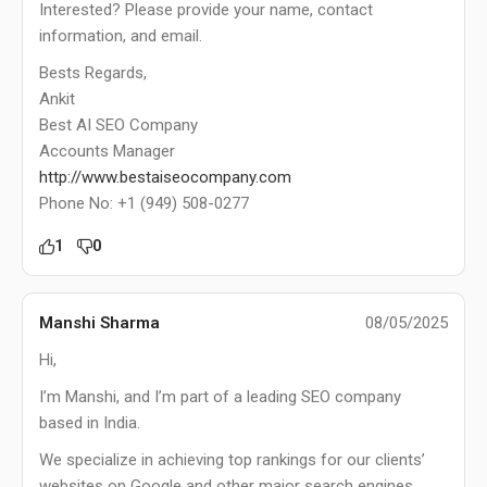
Interested? Please provide your name, contact
information, and email.
Bests Regards,
Ankit
Best AI SEO Company
Accounts Manager
http://www.bestaiseocompany.com
Phone No: +1 (949) 508-0277
1
0
Manshi Sharma
08/05/2025
Hi,
I’m Manshi, and I’m part of a leading SEO company
based in India.
We specialize in achieving top rankings for our clients’
websites on Google and other major search engines,