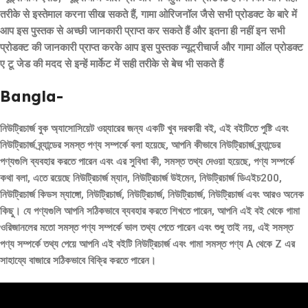
तरीके से इस्तेमाल करना सीख सकते हैं, गामा ओरिजनॉल जैसे सभी प्रोडक्ट के बारे में
आप इस पुस्तक से अच्छी जानकारी प्राप्त कर सकते हैं और इतना ही नहीं इन सभी
प्रोडक्ट की जानकारी प्राप्त करके आप इस पुस्तक न्यूट्रीचार्ज और गामा ऑल प्रोडक्ट
ए टू जेड की मदद से इन्हें मार्केट में सही तरीके से बेच भी सकते हैं
Bangla-
নিউট্রিচার্জ বুক অ্যাসোসিয়েট ওয়্যারের জন্য একটি খুব দরকারী বই, এই বইটিতে পুষ্টি এবং
নিউট্রিচার্জ ব্র্যান্ডের সমস্ত পণ্য সম্পর্কে বলা হয়েছে, আপনি কীভাবে নিউট্রিচার্জ ব্র্যান্ডের
পণ্যগুলি ব্যবহার করতে পারেন এবং এর সুবিধা কী, সমস্ত তথ্য দেওয়া হয়েছে, পণ্য সম্পর্কে
কথা বলা, এতে রয়েছে নিউট্রিচার্জ ম্যান, নিউট্রিচার্জ উইমেন, নিউট্রিচার্জ ডিএইচ200,
নিউট্রিচার্জ কিডস ম্যাঙ্গো, নিউট্রিচার্জ, নিউট্রিচার্জ, নিউট্রিচার্জ, নিউট্রিচার্জ এবং আরও অনেক
কিছু। যে পণ্যগুলি আপনি সঠিকভাবে ব্যবহার করতে শিখতে পারেন, আপনি এই বই থেকে গামা
ওরিজানলের মতো সমস্ত পণ্য সম্পর্কে ভাল তথ্য পেতে পারেন এবং শুধু তাই নয়, এই সমস্ত
পণ্য সম্পর্কে তথ্য পেয়ে আপনি এই বইটি নিউট্রিচার্জ এবং গামা সমস্ত পণ্য A থেকে Z এর
সাহায্যে বাজারে সঠিকভাবে বিক্রি করতে পারেন।