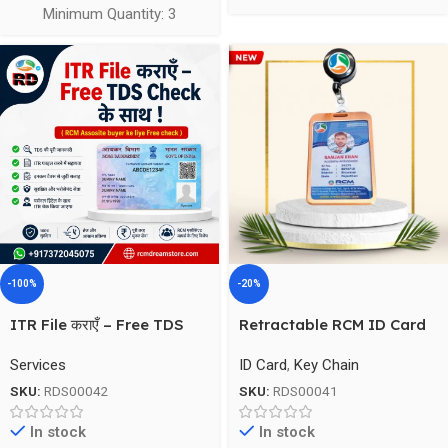
Minimum Quantity: 3
-100%
-20%
ITR File कराएँ – Free TDS
Retractable RCM ID Card
Check के साथ
Holder – Metal Clip
Services
ID Card
,
Key Chain
SKU:
RDS00042
SKU:
RDS00041
In stock
In stock