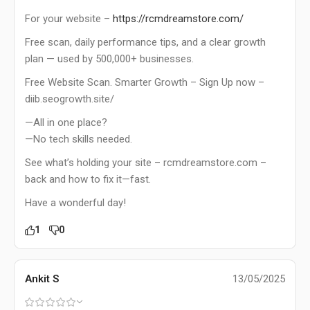
For your website –
https://rcmdreamstore.com/
Free scan, daily performance tips, and a clear growth
plan — used by 500,000+ businesses.
Free Website Scan. Smarter Growth – Sign Up now –
diib.seogrowth.site/
—All in one place?
—No tech skills needed.
See what’s holding your site – rcmdreamstore.com –
back and how to fix it—fast.
Have a wonderful day!
1
0
Ankit S
13/05/2025