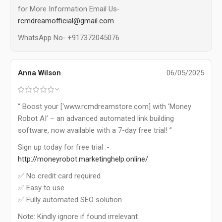
for More Information Email Us‐
rcmdreamofficial@gmail.com
WhatsApp No‐ +917372045076
Anna Wilson
06/05/2025
” Boost your [‘www.rcmdreamstore.com] with ‘Money
Robot AI’ – an advanced automated link building
software, now available with a 7-day free trial! ”
Sign up today for free trial :-
http://moneyrobot.marketinghelp.online/
✅ No credit card required
✅ Easy to use
✅ Fully automated SEO solution
Note: Kindly ignore if found irrelevant