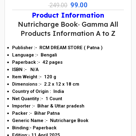
99.00
249.00
Product Information
Nutricharge Book‐ Gamma All
Products Information A to Z
Publisher :- ‎ RCM DREAM STORE ( Patna )
Language ‏:- ‎ Bengali
Paperback ‏:- ‎ 42
pages
ISBN :- N/A
Item Weight ‏:- ‎ 120
g
Dimensions ‏:- ‎
2.2 x 12 x 18 cm
Country of Origin ‏: ‎
India
Net Quantity ‏:- ‎
1 Count
Importer :- ‎ Bihar & Uttar pradesh
Packer ‏:- ‎ Bihar Patna
Generic Name :- ‎
Nutricharge Book
Binding:- Paperback
Edition:-
11 April 2025