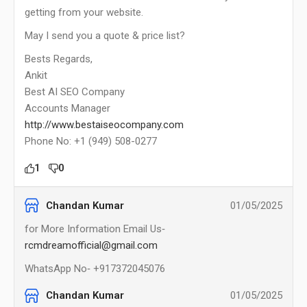
getting from your website.
May I send you a quote & price list?
Bests Regards,
Ankit
Best AI SEO Company
Accounts Manager
http://www.bestaiseocompany.com
Phone No: +1 (949) 508-0277
1
0
Chandan Kumar
01/05/2025
for More Information Email Us‐
rcmdreamofficial@gmail.com
WhatsApp No‐ +917372045076
Chandan Kumar
01/05/2025