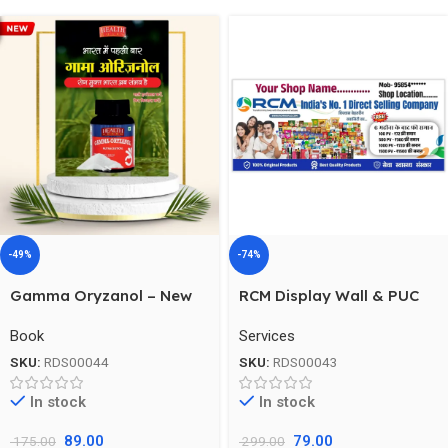
-49%
-74%
Gamma Oryzanol – New
RCM Display Wall & PUC
Book , Health Guard
Banner
Book
Services
SKU:
RDS00044
SKU:
RDS00043
In stock
In stock
89.00
79.00
175.00
299.00