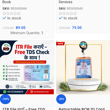
Book
Services
SKU:
RDS00044
SKU:
RDS00043
In stock
In stock
89.00
79.00
175.00
299.00
Minimum Quantity: 3
-100%
-20%
ITR File कराएँ – Free TDS
Retractable RCM ID Card