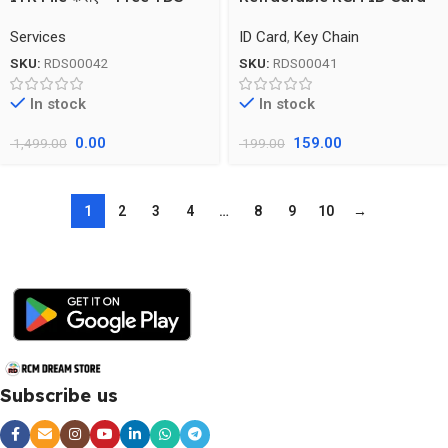
Check के साथ
Holder – Metal Clip
Services
ID Card
,
Key Chain
SKU:
RDS00042
SKU:
RDS00041
In stock
In stock
0.00
159.00
1,499.00
199.00
1
2
3
4
…
8
9
10
→
Subscribe us