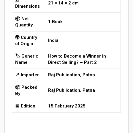
📐
21 × 14 × 2 cm
Dimensions
📦 Net
1 Book
Quantity
🌍 Country
India
of Origin
🏷️ Generic
How to Become a Winner in
Name
Direct Selling? – Part 2
📍 Importer
Raj Publication, Patna
📦 Packed
Raj Publication, Patna
By
📅 Edition
15 February 2025