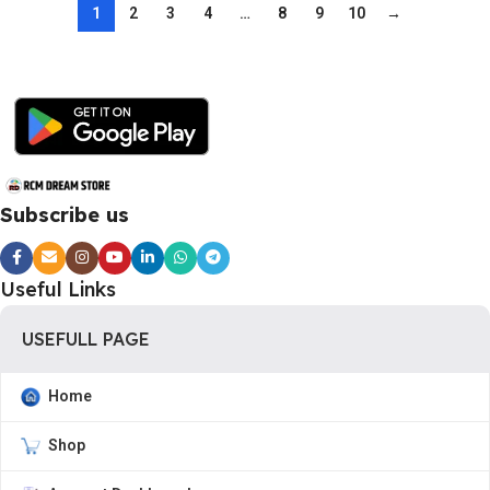
1
2
3
4
…
8
9
10
→
Subscribe us
Useful Links
USEFULL PAGE
Home
Shop