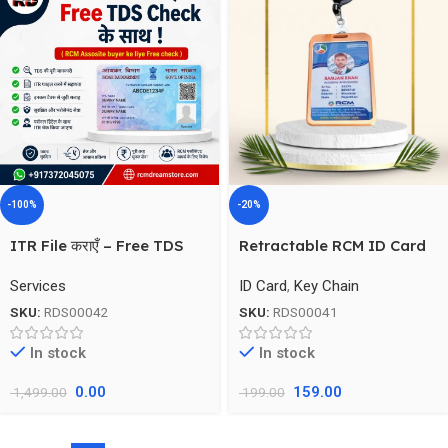
-100%
-20%
ITR File कराएँ – Free TDS
Retractable RCM ID Card
Check के साथ
Holder – Metal Clip
Services
ID Card
,
Key Chain
SKU:
RDS00042
SKU:
RDS00041
In stock
In stock
0.00
159.00
1,499.00
199.00