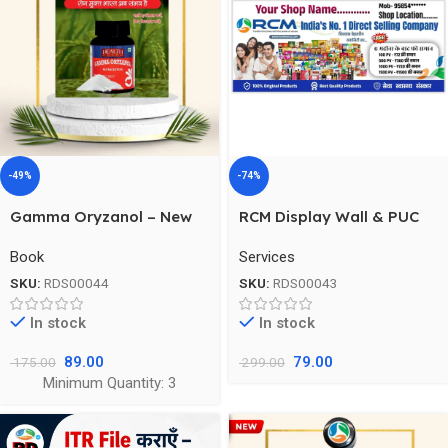
-49%
-74%
Gamma Oryzanol – New
RCM Display Wall & PUC
Book , Health Guard
Banner
Book
Services
SKU:
RDS00044
SKU:
RDS00043
In stock
In stock
89.00
79.00
175.00
299.00
Minimum Quantity: 3