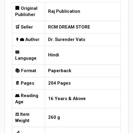
🏢 Original
Raj Publication
Publisher
🛒 Seller
RCM DREAM STORE
👨‍💼 Author
Dr. Surender Vats
📖
Hindi
Language
📚 Format
Paperback
📄 Pages
204 Pages
👥 Reading
16 Years & Above
Age
⚖️ Item
260 g
Weight